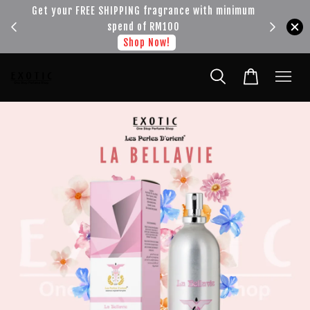
!!!
Get your FREE SHIPPING fragrance with minimum
spend of RM100
Shop Now!