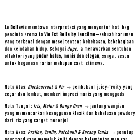
La Bellavie
membawa interpretasi yang menyentuh hati bagi
pencinta aroma
La Vie Est Belle by Lancôme
—sebuah haruman
yang terkenal dengan mesej tentang kebebasan, kebahagiaan
dan keindahan hidup. Sebagai
dupe
, ia menawarkan sentuhan
olfaktori yang
pudar halus, manis dan elegan
, sangat sesuai
untuk kegunaan harian mahupun saat istimewa.
Nota Atas:
Blackcurrant & Pir
→ pembukaan juicy-fruity yang
segar dan lembut, memberi impresi manis yang menggoda
Nota Tengah:
Iris, Melur & Bunga Oren
→ jantung wangian
yang memancarkan keanggunan klasik dan kehalusan powdery
dari iris yang sangat menonjol
Nota Asas:
Praline, Vanila, Patchouli & Kacang Tonka
→ penutup
gourmand yang memeluk kulit dengan kelembutan manisan