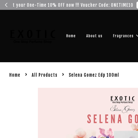
Get you
Home
About us
Fragrances
›
›
Home
All Products
Selena Gomez Edp 100ml