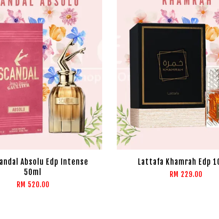
andal Absolu Edp Intense
Lattafa Khamrah Edp 
50ml
RM 229.00
RM 520.00