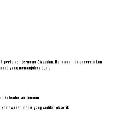
mah perfumer ternama
Givaudan
. Haruman ini mencerminkan
rmand yang memanjakan deria.
l
an kelembutan feminin
kemewahan manis yang sedikit eksotik