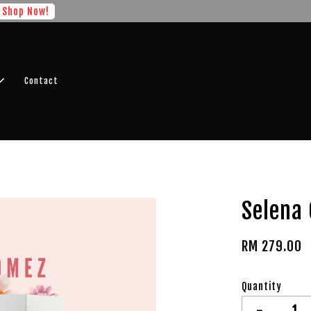
r FREE SHIPPING fragrance with minimum spend of RM100
Shop No
Contact
Selena
RM 279.00
Quantity
-