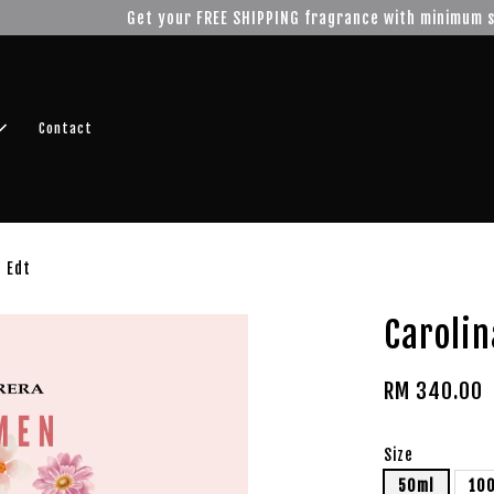
r FREE SHIPPING fragrance with minimum spend of RM100
Shop No
Contact
n Edt
Carolin
RM 340.00
Size
50ml
10