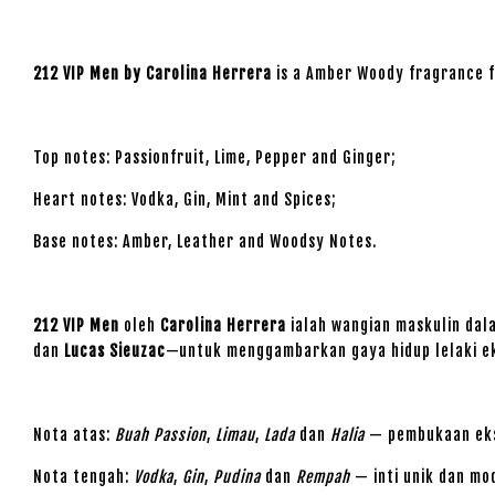
212 VIP Men by Carolina Herrera
is a Amber Woody fragrance 
Top notes: Passionfruit, Lime, Pepper and Ginger;
Heart notes: Vodka, Gin, Mint and Spices;
Base notes: Amber, Leather and Woodsy Notes.
212 VIP Men
oleh
Carolina Herrera
ialah wangian maskulin dal
dan
Lucas Sieuzac
—untuk menggambarkan gaya hidup lelaki ek
Nota atas:
Buah Passion
,
Limau
,
Lada
dan
Halia
— pembukaan ekso
Nota tengah:
Vodka
,
Gin
,
Pudina
dan
Rempah
— inti unik dan m