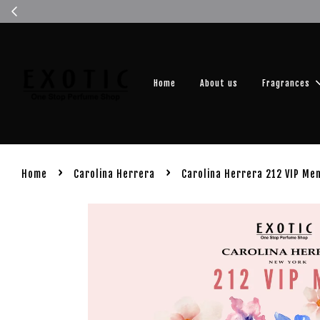
Get you
Home
About us
Fragrances
›
›
Home
Carolina Herrera
Carolina Herrera 212 VIP Me