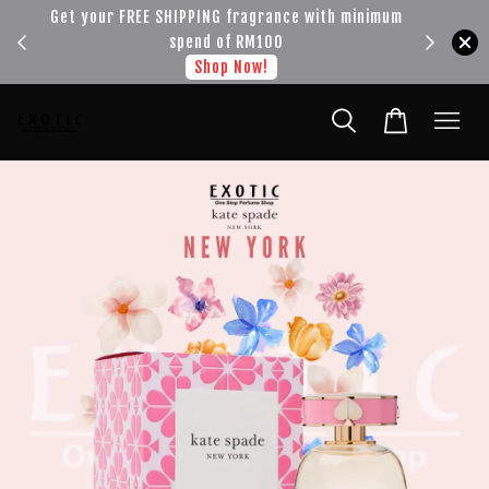
!!!
Get your FREE SHIPPING fragrance with minimum
spend of RM100
Shop Now!