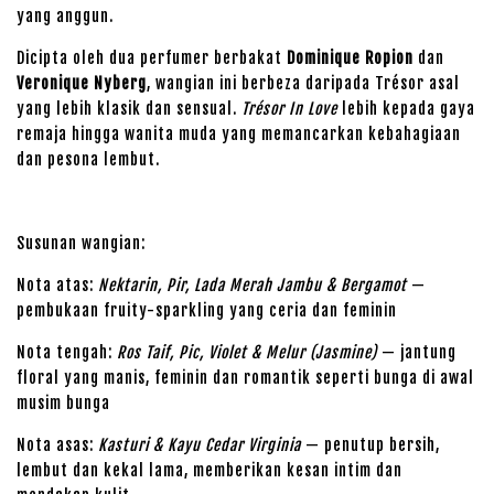
yang anggun.
Dicipta oleh dua perfumer berbakat
Dominique Ropion
dan
Veronique Nyberg
, wangian ini berbeza daripada Trésor asal
yang lebih klasik dan sensual.
Trésor In Love
lebih kepada gaya
remaja hingga wanita muda yang memancarkan kebahagiaan
dan pesona lembut.
Susunan wangian:
Nota atas:
Nektarin, Pir, Lada Merah Jambu & Bergamot
—
pembukaan fruity-sparkling yang ceria dan feminin
Nota tengah:
Ros Taif, Pic, Violet & Melur (Jasmine)
— jantung
floral yang manis, feminin dan romantik seperti bunga di awal
musim bunga
Nota asas:
Kasturi & Kayu Cedar Virginia
— penutup bersih,
lembut dan kekal lama, memberikan kesan intim dan