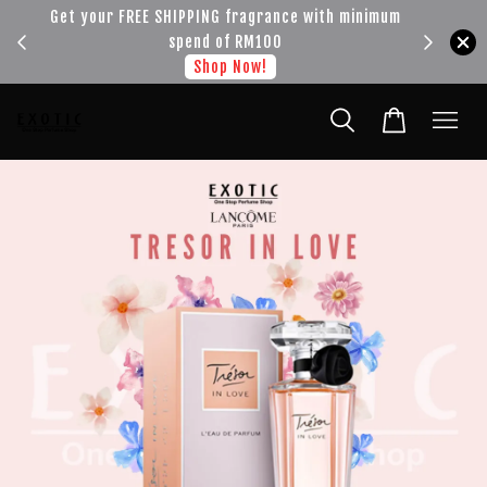
!!!
Get your FREE SHIPPING fragrance with minimum
spend of RM100
Shop Now!