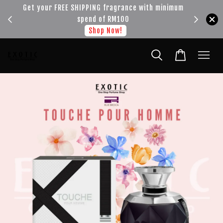
!!!
Get your FREE SHIPPING fragrance with minimum
spend of RM100
Shop Now!