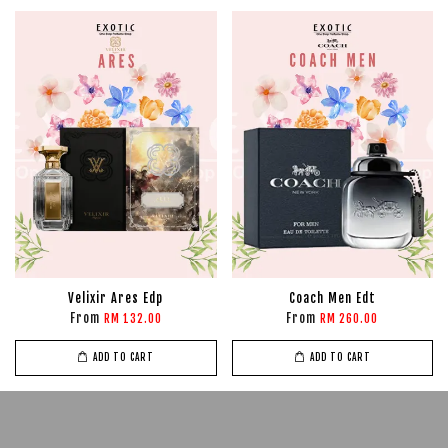
Velixir Ares Edp
Coach Men Edt
From
From
RM 132.00
RM 260.00
ADD TO CART
ADD TO CART