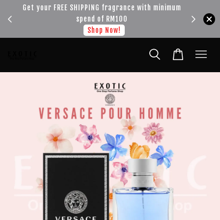
!!!
Get your FREE SHIPPING fragrance with minimum
spend of RM100
Shop Now!