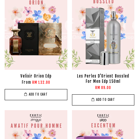
Velixir Orion Edp
Les Perles D'Orient Bossled
For Men Edp 150ml
From
RM 132.00
RM 89.00
ADD TO CART
ADD TO CART