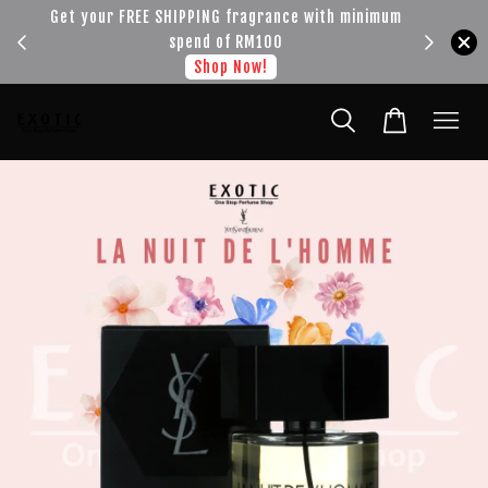
!!!
Get your FREE SHIPPING fragrance with minimum
spend of RM100
Shop Now!