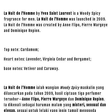
La Nuit de l'Homme
by
Yves Saint Laurent
is a Woody Spicy
fragrance for men.
La Nuit de l'Homme
was launched in 2009.
La Nuit de l'Homme was created by Anne Flipo, Pierre Wargnye
and Dominique Ropion.
Top note: Cardamom;
Heart notes: Lavender, Virginia Cedar and Bergamot;
base notes: Vetiver and Caraway.
La Nuit de l’Homme
ialah wangian
Woody Spicy
maskulin yang
dilancarkan pada tahun 2009, hasil ciptaan tiga perfumer
tersohor—
Anne Flipo, Pierre Wargnye
dan
Dominique Ropion
.
Ia dikenali sebagai haruman malam yang
misteri, sensual dan
elegan
, sesuai untuk lelaki yang ingin tampil menggoda