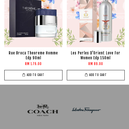
Rue Broca Theoreme Homme
Les Perles D'Orient Love For
Edp 90ml
Women Edp 150ml
RM 179.00
RM 89.00
ADD TO CART
ADD TO CART