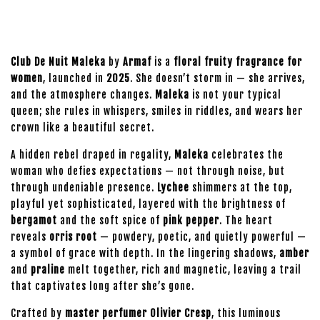
Club De Nuit Maleka
by
Armaf
is a
floral fruity fragrance for
women
, launched in
2025
. She doesn’t storm in — she arrives,
and the atmosphere changes.
Maleka
is not your typical
queen; she rules in whispers, smiles in riddles, and wears her
crown like a beautiful secret.
A hidden rebel draped in regality,
Maleka
celebrates the
woman who defies expectations — not through noise, but
through undeniable presence.
Lychee
shimmers at the top,
playful yet sophisticated, layered with the brightness of
bergamot
and the soft spice of
pink pepper
. The heart
reveals
orris root
— powdery, poetic, and quietly powerful —
a symbol of grace with depth. In the lingering shadows,
amber
and
praline
melt together, rich and magnetic, leaving a trail
that captivates long after she’s gone.
Crafted by
master perfumer Olivier Cresp
, this luminous