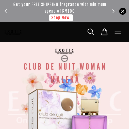
!!!
Get your FREE SHIPPING fragrance with minimum
spend of RM100
Shop Now!