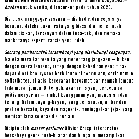
Club De Nuit Maleka oleh Armaf
ialah haruman
Bunga Buah-
buahan
untuk wanita, dilancarkan pada tahun 2025.
Dia tidak menggegar suasana — dia hadir, dan segalanya
berubah. Maleka bukan ratu yang biasa; dia memerintah
dalam bisikan, tersenyum dalam teka-teki, dan memakai
mahkotanya seperti rahsia yang indah.
Seorang pemberontak tersembunyi yang diselubungi keagungan
,
Maleka meraikan wanita yang menentang jangkaan — bukan
dengan suara lantang, tetapi dengan kehadiran yang tidak
dapat dinafikan. Lychee berkilauan di permulaan, ceria namun
sofistikated, dilapisi kecerahan bergamot dan rempah lembut
lada merah jambu. Di tengah, akar orris yang berdebu dan
puitis menyerlah — simbol keanggunan yang mendalam dan
tenang. Dalam bayang-bayang yang berlarutan, ambar dan
praline bersatu, kaya dan magnetik, meninggalkan jejak yang
memikat lama selepas dia berlalu.
Dicipta oleh
master perfumer
Olivier Cresp, interpretasi
bercahaya genre buah-buahan dan bunga ini menampilkan