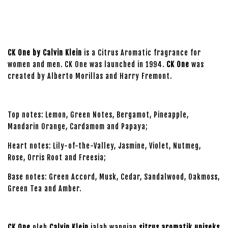
CK One by Calvin Klein
is a Citrus Aromatic fragrance for
women and men. CK One was launched in 1994.
CK One
was
created by Alberto Morillas and Harry Fremont.
Top notes: Lemon, Green Notes, Bergamot, Pineapple,
Mandarin Orange, Cardamom and Papaya;
Heart notes: Lily-of-the-Valley, Jasmine, Violet, Nutmeg,
Rose, Orris Root and Freesia;
Base notes: Green Accord, Musk, Cedar, Sandalwood, Oakmoss,
Green Tea and Amber.
CK One
oleh
Calvin Klein
ialah wangian
sitrus aromatik uniseks