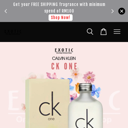
!!!
Get your FREE SHIPPING fragrance with minimum
spend of RM100
Shop Now!