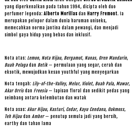
yang diperkenalkan pada tahun 1994, dicipta oleh duo
perfumer legenda:
Alberto Morillas
dan
Harry Fremont
. Ia
merupakan pelopor dalam dunia haruman uniseks,
memecahkan norma jantina dalam pewangi, dan menjadi
simbol gaya hidup yang bebas dan inklusif.
Nota atas:
Lemon
,
Nota Hijau
,
Bergamot
,
Nanas
,
Oren Mandarin
,
Buah Pelaga
dan
Betik
— permulaan yang segar, cerah dan
eksotik, mewujudkan kesan youthful yang menyegarkan
Nota tengah:
Lily-of-the-Valley
,
Melur
,
Violet
,
Buah Pala
,
Mawar
,
Akar Orris
dan
Freesia
— lapisan floral dan sedikit pedas yang
seimbang antara kelembutan dan watak
Nota asas:
Akur Hijau
,
Kasturi
,
Cedar
,
Kayu Cendana
,
Oakmoss
,
Teh Hijau
dan
Amber
— penutup semula jadi yang bersih,
earthy dan tahan lama