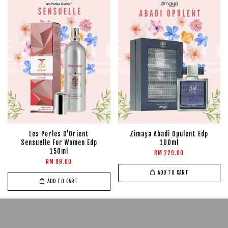
Les Perles D'Orient
Zimaya Abadi Opulent Edp
Sensuelle For Women Edp
100ml
150ml
RM 229.00
RM 89.00
ADD TO CART
ADD TO CART