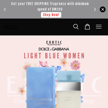
!!!
Get your FREE SHIPPING fragrance with minimum
spend of RM100
Shop Now!