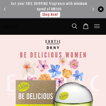
!!!
Get your FREE SHIPPING fragrance with minimum
spend of RM100
Shop Now!