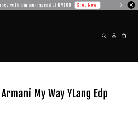
w!
o Armani My Way YLang Edp