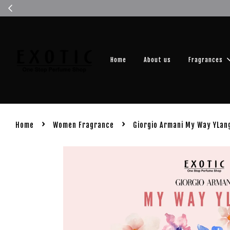
Get you
Home
About us
Fragrances
›
›
Home
Women Fragrance
Giorgio Armani My Way YLan