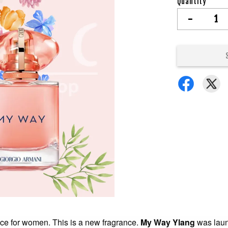
Quantity
-
ance for women. This is a new fragrance.
My Way Ylang
was laun