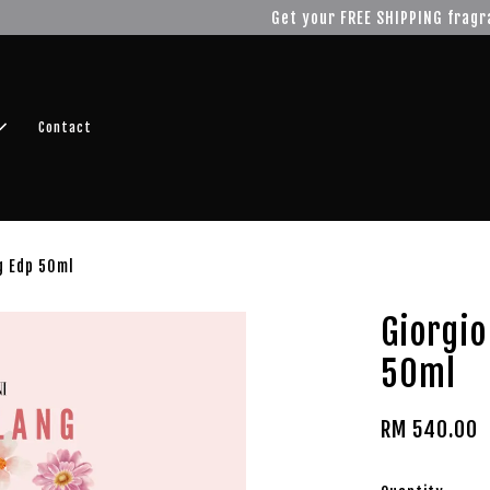
r FREE SHIPPING fragrance with minimum spend of RM100
Shop No
Contact
g Edp 50ml
Giorgi
50ml
RM 540.00