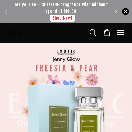
!!!
Get your FREE SHIPPING fragrance with minimum
spend of RM100
Shop Now!