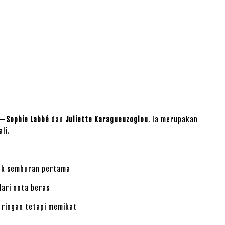
t—
Sophie Labbé
dan
Juliette Karagueuzoglou
. Ia merupakan
li.
ak semburan pertama
ari nota beras
 ringan tetapi memikat