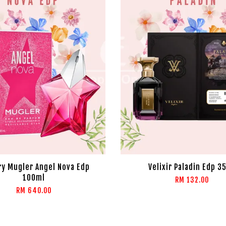
ry Mugler Angel Nova Edp
Velixir Paladin Edp 3
100ml
RM 132.00
RM 640.00