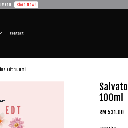
r FREE SHIPPING fragrance with minimum spend of RM100
Shop No
Contact
ina Edt 100ml
Salvato
100ml
RM 531.00