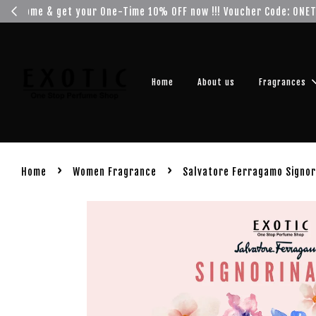
Get you
Home
About us
Fragrances
›
›
Home
Women Fragrance
Salvatore Ferragamo Signor