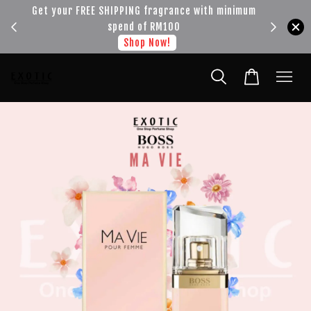
!!!
Get your FREE SHIPPING fragrance with minimum
spend of RM100
Shop Now!