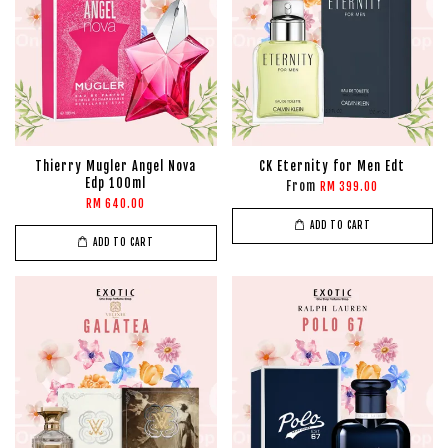
Thierry Mugler Angel Nova
CK Eternity for Men Edt
Edp 100ml
From
RM 399.00
RM 640.00
ADD TO CART
ADD TO CART