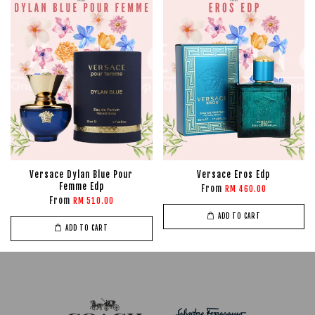
Versace Dylan Blue Pour
Versace Eros Edp
Femme Edp
From
RM 460.00
From
RM 510.00
ADD TO CART
ADD TO CART