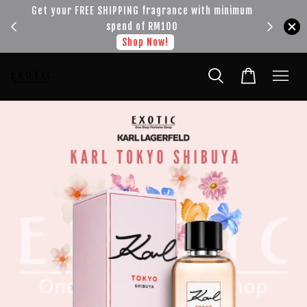
!!!
Get your FREE SHIPPING fragrance with minimum
spend of RM100
Shop Now!