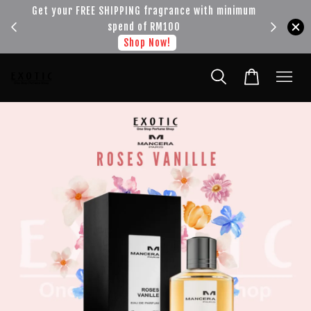
!!!
Get your FREE SHIPPING fragrance with minimum
spend of RM100
Shop Now!