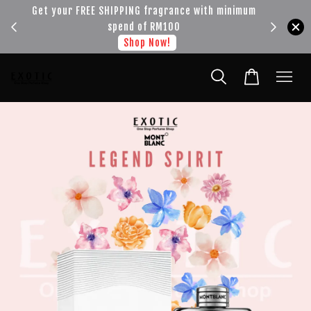
!!!
Get your FREE SHIPPING fragrance with minimum
spend of RM100
Shop Now!