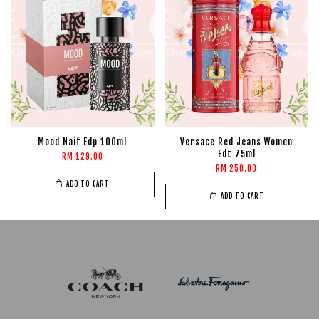
Mood Naif Edp 100ml
Versace Red Jeans Women
Edt 75ml
RM 129.00
RM 250.00
ADD TO CART
ADD TO CART