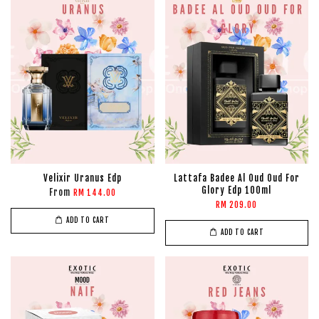
Velixir Uranus Edp
Lattafa Badee Al Oud Oud For
Glory Edp 100ml
From
RM 144.00
RM 209.00
ADD TO CART
ADD TO CART