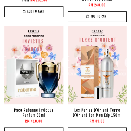
From
RM 132.00
RM 240.00
ADD TO CART
ADD TO CART
Paco Rabanne Invictus
Les Perles D'Orient Terre
Parfum 50ml
D'Orient For Men Edp 150ml
RM 410.00
RM 89.00