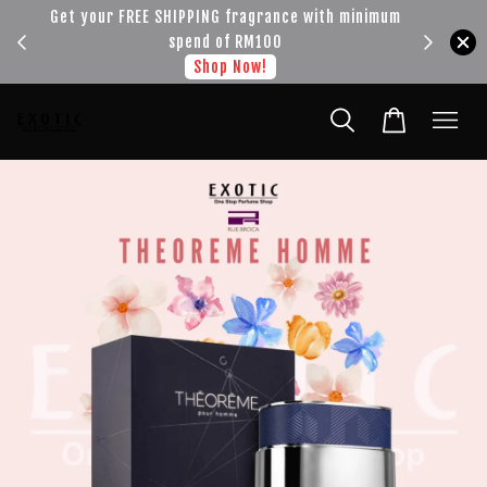
!!!
Get your FREE SHIPPING fragrance with minimum
spend of RM100
Shop Now!